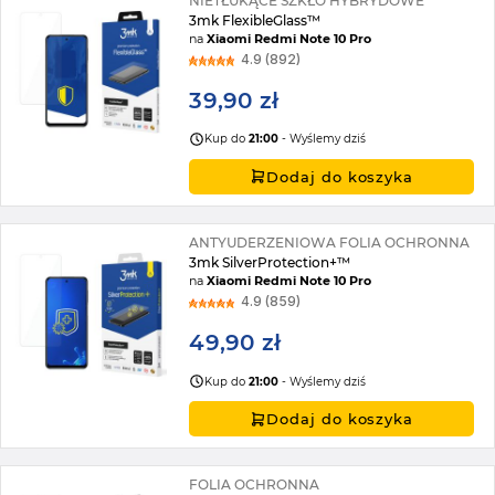
NIETŁUKĄCE SZKŁO HYBRYDOWE
3mk FlexibleGlass™
na
Xiaomi Redmi Note 10 Pro
4.9 (892)
39,90 zł
Kup do
21:00
- Wyślemy dziś
Dodaj do koszyka
ANTYUDERZENIOWA FOLIA OCHRONNA
3mk SilverProtection+™
na
Xiaomi Redmi Note 10 Pro
4.9 (859)
49,90 zł
Kup do
21:00
- Wyślemy dziś
Dodaj do koszyka
FOLIA OCHRONNA