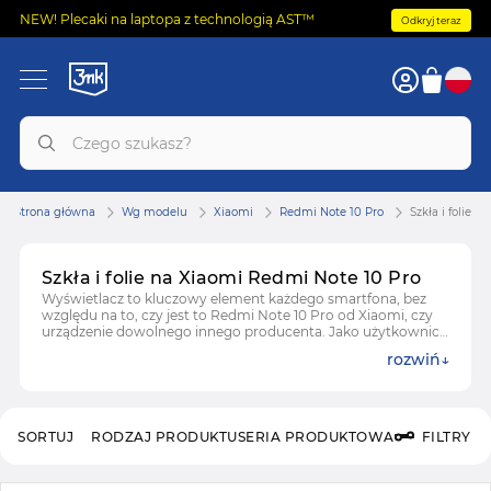
NEW! Plecaki na laptopa z technologią AST™
Odkryj teraz
Strona główna
Wg modelu
Xiaomi
Redmi Note 10 Pro
Szkła i folie
Szkła i folie na Xiaomi Redmi Note 10 Pro
Wyświetlacz to kluczowy element każdego smartfona, bez
względu na to, czy jest to Redmi Note 10 Pro od Xiaomi, czy
urządzenie dowolnego innego producenta. Jako użytkownicy
powinniśmy chronić nasze telefony przed zarysowaniami, ale
rozwiń
i ryzykiem pęknięcia, na przykład na skutek upadku z dużej
wysokości. Pomogą w tym takie akcesoria ochronne jak szkła
hartowane i folie!
SORTUJ
RODZAJ PRODUKTU
SERIA PRODUKTOWA
FILTRY