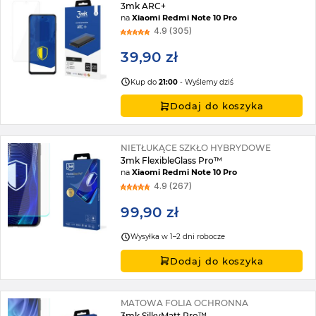
3mk ARC+
na
Xiaomi Redmi Note 10 Pro
4.9 (305)
39,90 zł
Kup do
21:00
- Wyślemy dziś
Dodaj do koszyka
NIETŁUKĄCE SZKŁO HYBRYDOWE
3mk FlexibleGlass Pro™
na
Xiaomi Redmi Note 10 Pro
4.9 (267)
99,90 zł
Wysyłka w 1–2 dni robocze
Dodaj do koszyka
MATOWA FOLIA OCHRONNA
3mk SilkyMatt Pro™